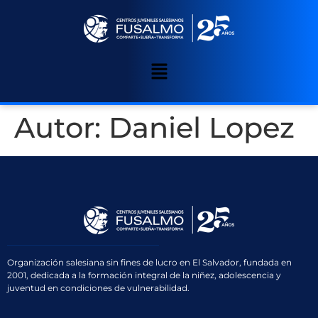
Autor:
Daniel Lopez
Organización salesiana sin fines de lucro en El Salvador, fundada en
2001, dedicada a la formación integral de la niñez, adolescencia y
juventud en condiciones de vulnerabilidad.