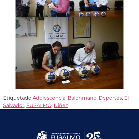
Etiquetado
Adolescencia
,
Balonmano
,
Deportes
,
El
Salvador
,
FUSALMO
,
Niñez