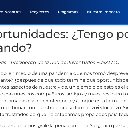
re Nosotros
Proyectos
Programas
Nuestro Impacto
tunidades: ¿Tengo po
iando?
leas – Presidenta de la Red de Juventudes FUSALMO
ndo, en medio de una pandemia que nos tomó despreven
lante? ¿después de que todo termine que oportunidad
es aspectos de nuestra vida, un ejemplo de esto es el 
do con nuestros compañeros, amigos y maestros, pero tod
videollamadas o videoconferencia y aunque esta forma d
a a continuar con nuestro proceso formativo/educativo
a frustrados porque no estábamos preparados para todo
cuestionamos ¿vale la pena continuar? o ¿para qué segu