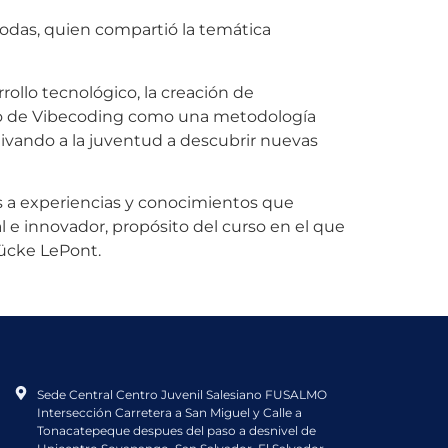
Rodas, quien compartió la temática
rollo tecnológico, la creación de
epto de Vibecoding como una metodología
tivando a la juventud a descubrir nuevas
os a experiencias y conocimientos que
l e innovador, propósito del curso en el que
rücke LePont.
Sede Central Centro Juvenil Salesiano FUSALMO
Intersección Carretera a San Miguel y Calle a
Tonacatepeque despues del paso a desnivel de