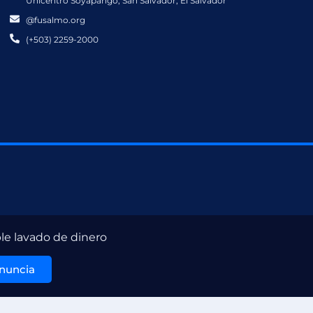
Unicentro Soyapango, San Salvador, El Salvador
@fusalmo.org
(+503) 2259-2000
le lavado de dinero
enuncia