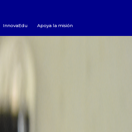
InnovaEdu
Apoya la misión