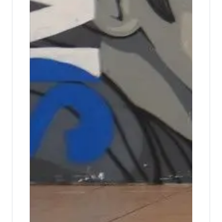
Morazán culminaron la primera cohorte de la
Escuela de Líderes de la Red de ...
Feria de Oportunidades Jóvenes Sí+
acercó alternativas laborales y de
desarrollo para las juventudes en Santa
Ana.
Santa Ana, 10 de julio de 2026. Con el objetivo de
acercar oportunidades concretas de empleo,
formación, horas sociales y vo...