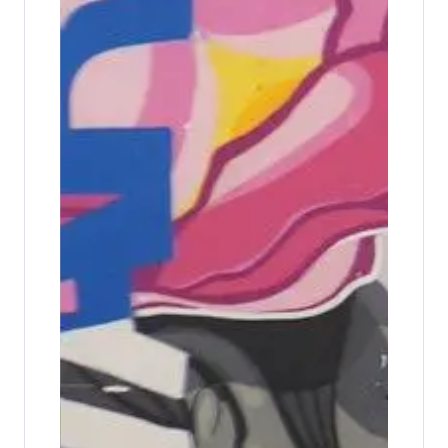
15 años fortaleciendo la empleabilidad
juvenil en El Salvador.
FUSALMO reconoció el compromiso y
acompañamiento de Brücke Le Pont como aliado
estratégico en el fortalecimiento de op...
FUSALMO impulsa nuevos liderazgos
juveniles en la zona oriental del país
Jóvenes de San Miguel, La Unión, Usulután y