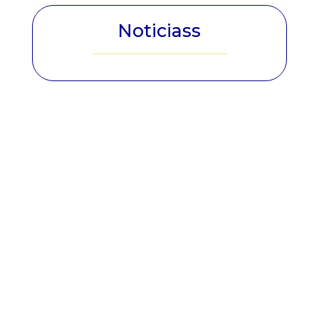
Noticiass