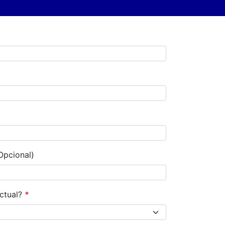
Opcional)
actual?
*