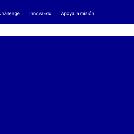
hallenge
InnovaEdu
Apoya la misión