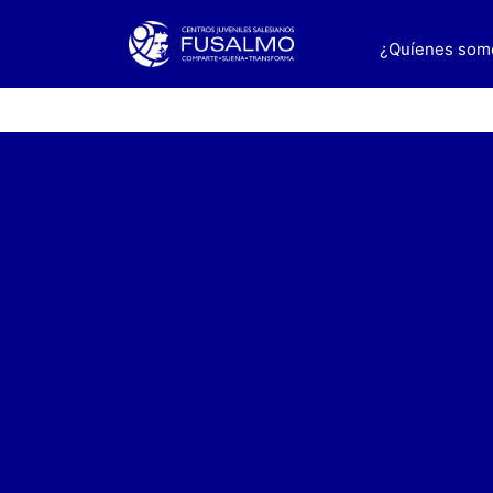
¿Quíenes so