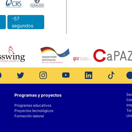
-57
segundos
Sed
Programas y proyectos
Cen
Int
Programas educativos
Ton
Proyectos tecnológicos
Uni
Formación laboral