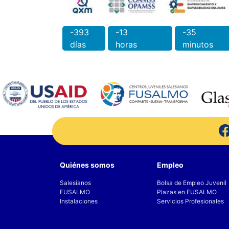
-393
-13
-35
días
horas
minutos
Quiénes somos
Empleo
Salesianos
Bolsa de Empleo Juvenil
FUSALMO
Plazas en FUSALMO
Instalaciones
Servicios Profesionales