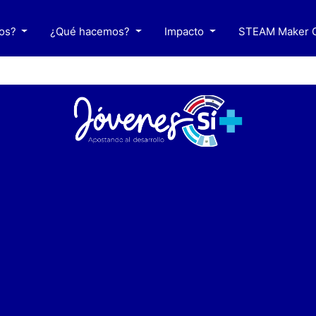
mos?
¿Qué hacemos?
Impacto
STEAM Maker C